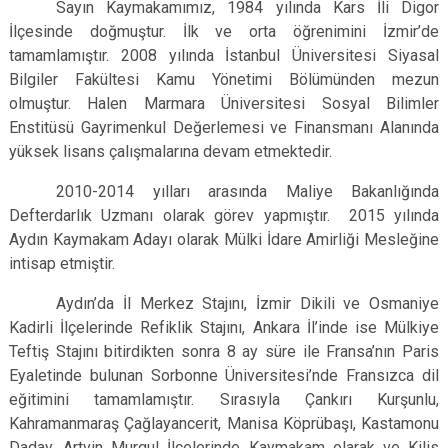
Sayın Kaymakamımız, 1984 yılında Kars İli Digor
İlçesinde doğmuştur. İlk ve orta öğrenimini İzmir’de
tamamlamıştır. 2008 yılında İstanbul Üniversitesi Siyasal
Bilgiler Fakültesi Kamu Yönetimi Bölümünden mezun
olmuştur. Halen Marmara Üniversitesi Sosyal Bilimler
Enstitüsü Gayrimenkul Değerlemesi ve Finansmanı Alanında
yüksek lisans çalışmalarına devam etmektedir.
2010-2014 yılları arasında Maliye Bakanlığında
Defterdarlık Uzmanı olarak görev yapmıştır. 2015 yılında
Aydın Kaymakam Adayı olarak Mülki İdare Amirliği Mesleğine
intisap etmiştir.
Aydın’da İl Merkez Stajını, İzmir Dikili ve Osmaniye
Kadirli İlçelerinde Refiklik Stajını, Ankara İl’inde ise Mülkiye
Teftiş Stajını bitirdikten sonra 8 ay süre ile Fransa’nın Paris
Eyaletinde bulunan Sorbonne Üniversitesi’nde Fransızca dil
eğitimini tamamlamıştır. Sırasıyla Çankırı Kurşunlu,
Kahramanmaraş Çağlayancerit, Manisa Köprübaşı, Kastamonu
Daday, Artvin Murgul İlçelerinde Kaymakam olarak ve Kilis