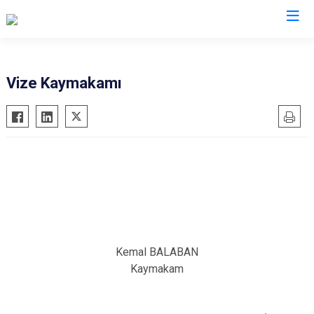
Kırklareli
Vize Kaymakamı
Babaeski
Demirköy
Kofçaz
Lüleburgaz
Pehlivanköy
Pınarhisar
Vize
Kemal BALABAN
Kaymakam