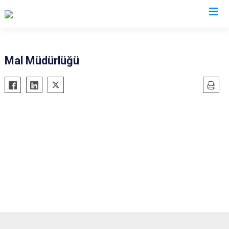
Kırklareli
Mal Müdürlüğü
Babaeski
Demirköy
Kofçaz
Lüleburgaz
Pehlivanköy
Pınarhisar
Vize