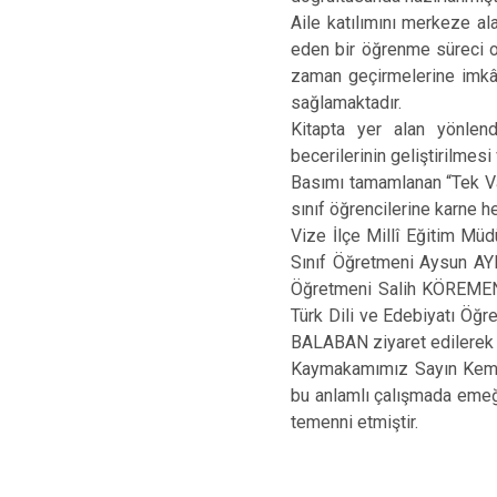
Aile katılımını merkeze a
eden bir öğrenme süreci ola
zaman geçirmelerine imkân 
sağlamaktadır.
Kitapta yer alan yönlend
becerilerinin geliştirilmes
Basımı tamamlanan “Tek Vat
sınıf öğrencilerine karne he
Vize İlçe Millî Eğitim Mü
Sınıf Öğretmeni Aysun AYH
Öğretmeni Salih KÖREMEN,
Türk Dili ve Edebiyatı Öğ
BALABAN ziyaret edilerek 
Kaymakamımız Sayın Kemal 
bu anlamlı çalışmada emeği
temenni etmiştir.