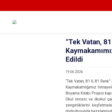
“Tek Vatan, 81
Kaymakamımız
Edildi
19.06.2026
“Tek Vatan, 81 İl, 81 Ren
Kaymakamlığımız himayeler
Boyama Kitabı Projesi kaps
Okul öncesi ve ilkokul çağı
zenginliklerini keşfetmel
doğrultusunda hazırlanmıştı