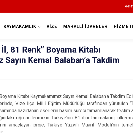
e-De
KAYMAKAMLIK
VİZE
MAHALLİ İDARELER
HİZMET
Kırklareli
 İl, 81 Renk” Boyama Kitabı
 Sayın Kemal Balaban’a Takdim
Babaeski
k” Boyama Kitabı Kaymakamımız Sayın Kemal Balaban’a Takdim Edi
Demirköy
inde, Vize İlçe Millî Eğitim Müdürlüğü tarafından yürütülen “
amında hazırlanan eserlerin basım süreci tamamlanarak teslim al
Kofçaz
ndaki öğrencilerimizin Türkiye’nin 81 ilini tanımalarını, ülkemiz
Lüleburgaz
erini amaçlayan proje; Türkiye Yüzyılı Maarif Modeli’nin tem
r.