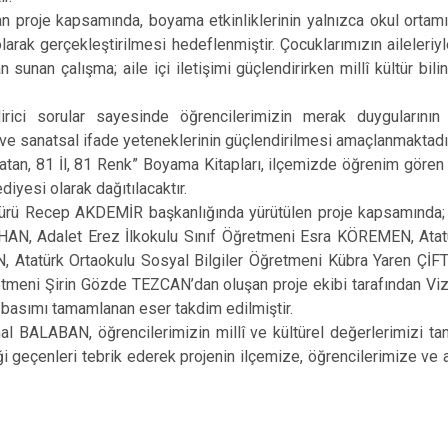
Pehlivanköy
lan proje kapsamında, boyama etkinliklerinin yalnızca okul orta
Pınarhisar
rak gerçekleştirilmesi hedeflenmiştir. Çocuklarımızın aileleriyle 
sunan çalışma; aile içi iletişimi güçlendirirken millî kültür bili
Vize
irici sorular sayesinde öğrencilerimizin merak duygularının
i ve sanatsal ifade yeteneklerinin güçlendirilmesi amaçlanmaktadı
an, 81 İl, 81 Renk” Boyama Kitapları, ilçemizde öğrenim gören ana
diyesi olarak dağıtılacaktır.
dürü Recep AKDEMİR başkanlığında yürütülen proje kapsamında; A
AN, Adalet Erez İlkokulu Sınıf Öğretmeni Esra KÖREMEN, Atatü
 Atatürk Ortaokulu Sosyal Bilgiler Öğretmeni Kübra Yaren ÇİFT
retmeni Şirin Gözde TEZCAN’dan oluşan proje ekibi tarafından 
basımı tamamlanan eser takdim edilmiştir.
BALABAN, öğrencilerimizin millî ve kültürel değerlerimizi tan
 geçenleri tebrik ederek projenin ilçemize, öğrencilerimize ve ai