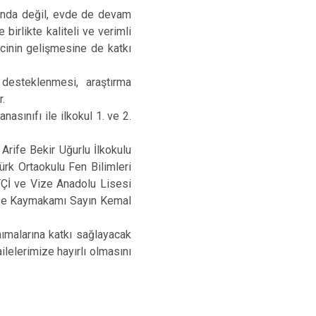
mında değil, evde de devam
birlikte kaliteli ve verimli
ncinin gelişmesine de katkı
 desteklenmesi, araştırma
r.
sınıfı ile ilkokul 1. ve 2.
rife Bekir Uğurlu İlkokulu
rk Ortaokulu Fen Bilimleri
Çİ ve Vize Anadolu Lisesi
Vize Kaymakamı Sayın Kemal
ımalarına katkı sağlayacak
lelerimize hayırlı olmasını