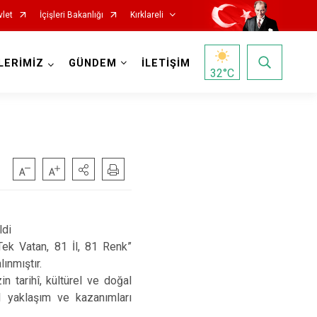
vlet
İçişleri Bakanlığı
Kırklareli
LERİMİZ
GÜNDEM
İLETİŞİM
32
°C
ldi
Tek Vatan, 81 İl, 81 Renk”
ınmıştır.
in tarihî, kültürel ve doğal
el yaklaşım ve kazanımları